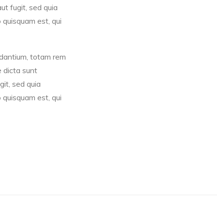
t fugit, sed quia
 quisquam est, qui
udantium, totam rem
e dicta sunt
it, sed quia
 quisquam est, qui