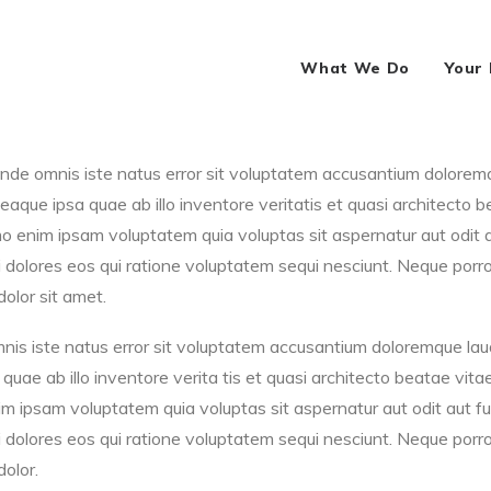
What We Do
Your
 unde omnis iste natus error sit voluptatem accusantium dolorem
aque ipsa quae ab illo inventore veritatis et quasi architecto b
 enim ipsam voluptatem quia voluptas sit aspernatur aut odit au
dolores eos qui ratione voluptatem sequi nesciunt. Neque porro
olor sit amet.
mnis iste natus error sit voluptatem accusantium doloremque la
quae ab illo inventore verita tis et quasi architecto beatae vita
 ipsam voluptatem quia voluptas sit aspernatur aut odit aut fug
dolores eos qui ratione voluptatem sequi nesciunt. Neque porro
olor.