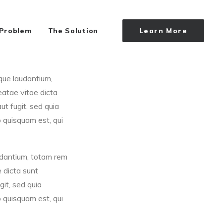
 Problem
The Solution
Learn More
que laudantium,
eatae vitae dicta
t fugit, sed quia
 quisquam est, qui
udantium, totam rem
e dicta sunt
it, sed quia
 quisquam est, qui