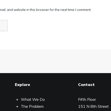
il, and website in this browser for the next time I comment.
Explore
Contact
What We Do
Fifth Floor
The Problem
151 N 8th Street