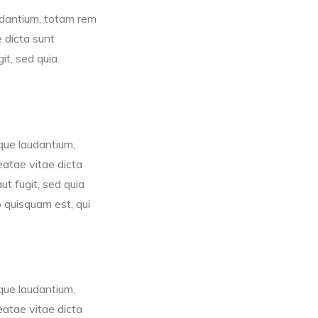
udantium, totam rem
e dicta sunt
t, sed quia.
que laudantium,
eatae vitae dicta
t fugit, sed quia
 quisquam est, qui
que laudantium,
eatae vitae dicta